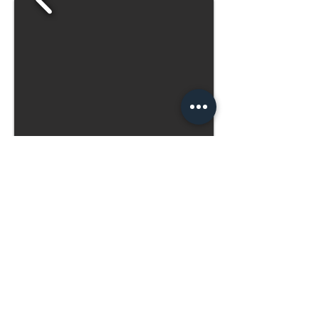
Camera tripla
La camera tripla dispone di bagno privato ed
è composta da due ambienti collegati, che
garantiscono comfort e privacy.
Luminosa e con vista sul giardino, è ideale
per famiglie o piccoli gruppi di amici che
desiderano un soggiorno rilassante.