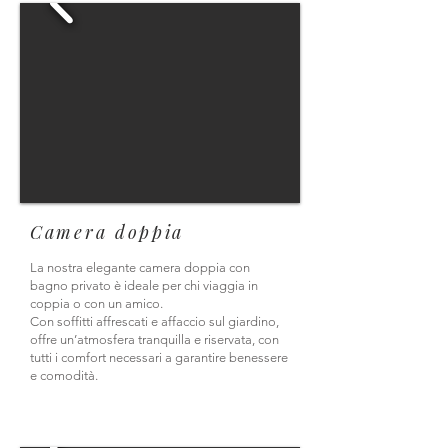
Camera doppia
La nostra elegante camera doppia con
bagno privato è ideale per chi viaggia in
coppia o con un amico.
Con soffitti affrescati e affaccio sul giardino,
offre un’atmosfera tranquilla e riservata, con
tutti i comfort necessari a garantire benessere
e comodità.